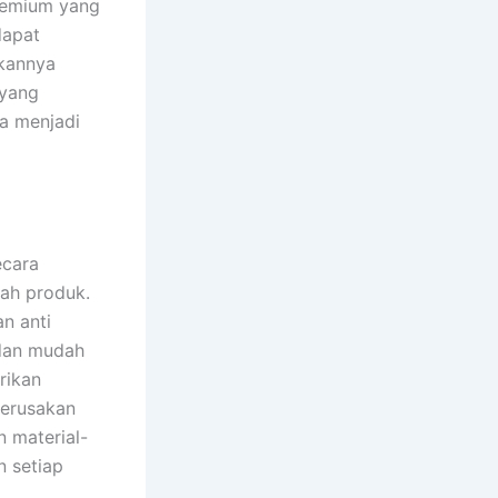
premium yang
dapat
ikannya
 yang
ya menjadi
ecara
uah produk.
n anti
 dan mudah
rikan
kerusakan
 material-
n setiap