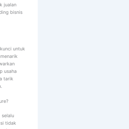
k jualan
ding bisnis
 kunci untuk
 menarik
awarkan
ep usaha
 tarik
.
ure?
 selalu
i tidak