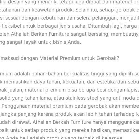
iki desain yang menarik, tetapi juga dibuat dari material 
tahanan dan keawetan produk. Selain itu, setiap gerobak 
si sesuai dengan kebutuhan dan selera pelanggan, menjad
 fleksibel untuk berbagai jenis usaha. Ditambah lagi, harga
oleh Athallah Berkah Furniture sangat bersaing, membuatn
ang sangat layak untuk bisnis Anda.
imaksud dengan Material Premium untuk Gerobak?
emium adalah bahan-bahan berkualitas tinggi yang dipilih s
k memastikan daya tahan, kekuatan, dan estetika dari seb
ak jualan, material premium bisa berupa besi dengan lapisa
 solid yang tahan lama, atau stainless steel yang anti noda
n. Penggunaan material premium pada gerobak akan membe
jangka panjang karena produk akan lebih tahan terhadap 
udah dirawat. Athallah Berkah Furniture hanya menggunakan
rbaik untuk setiap produk yang mereka hasilkan, memastika
g Anda beli adalah produk yang terbaik di kelasnya.