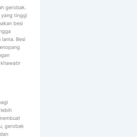
ah gerobak.
 yang tinggi
nakan besi
ingga
 lama. Besi
menopang
ngan
 khawatir
bagi
lebih
 membuat
tu, gerobak
 dan