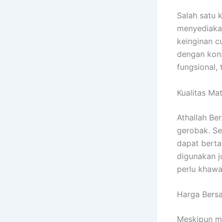
Salah satu 
menyediakan
keinginan c
dengan kons
fungsional,
Kualitas Mat
Athallah Be
gerobak. Se
dapat berta
digunakan j
perlu khawa
Harga Bersa
Meskipun me