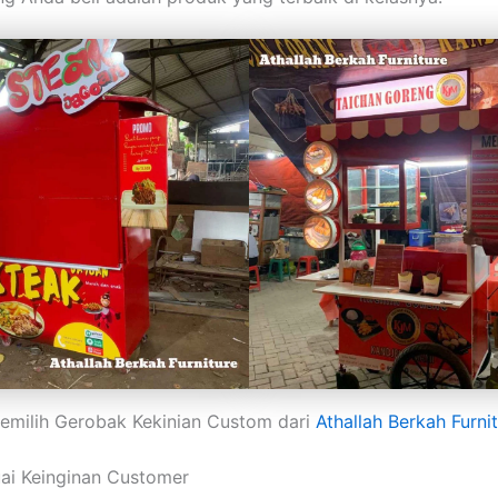
emilih Gerobak Kekinian Custom dari
Athallah Berkah Furni
ai Keinginan Customer