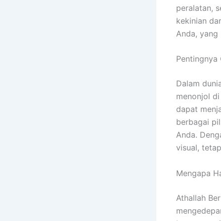
peralatan, 
kekinian da
Anda, yang 
Pentingnya
Dalam dunia
menonjol di
dapat menja
berbagai pi
Anda. Denga
visual, tet
Mengapa Har
Athallah Ber
mengedepank