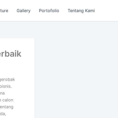
iture
Gallery
Portofolio
Tentang Kami
rbaik
 gerobak
isnis.
ana
n calon
tentang
da,