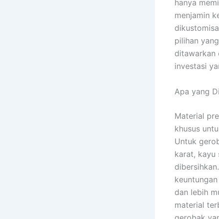
hanya memil
menjamin ke
dikustomisa
pilihan yang
ditawarkan 
investasi y
Apa yang D
Material pr
khusus untu
Untuk gerob
karat, kayu
dibersihka
keuntungan 
dan lebih m
material te
gerobak yan