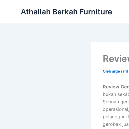
Lewati
Athallah Berkah Furniture
ke
konten
Revie
Oleh
arge rafif
Review Gero
bukan sekada
Sebuah gero
operasional
pelanggan. 
gerobak jua