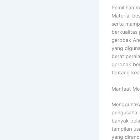
Pemilihan m
Material be
serta mampu
berkualitas 
gerobak And
yang diguna
berat peral
gerobak ber
tentang ke
Manfaat Me
Menggunaka
pengusaha. 
banyak pel
tampilan usa
yang diran