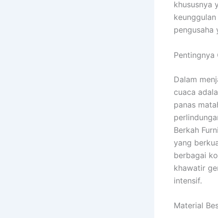
khususnya y
keunggulan 
pengusaha y
Pentingnya
Dalam menja
cuaca adala
panas mata
perlindunga
Berkah Furn
yang berkua
berbagai ko
khawatir g
intensif.
Material Be