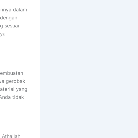
annya dalam
 dengan
g sesuai
nya
 pembuatan
hwa gerobak
aterial yang
Anda tidak
 Athallah