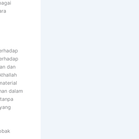
bagai
ara
terhadap
terhadap
nan dan
thallah
aterial
ahan dalam
 tanpa
 yang
robak