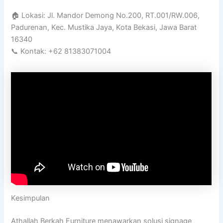
🏠 Lokasi: Jl. Mandor Demong No.200, RT.001/RW.006,
Padurenan, Kec. Mustika Jaya, Kota Bekasi, Jawa Barat
16340
📞 Kontak: +62 81383071004
Kesimpulan
Athallah Berkah Furniture menawarkan solusi signage